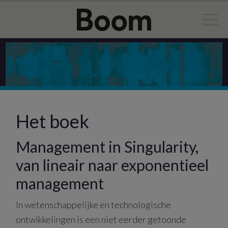
Door
Spring
naar
naar
de
de
hoofd
eerste
inhoud
sidebar
Het boek
Management in Singularity,
van lineair naar exponentieel
management
In wetenschappelijke en technologische
ontwikkelingen is een niet eerder getoonde