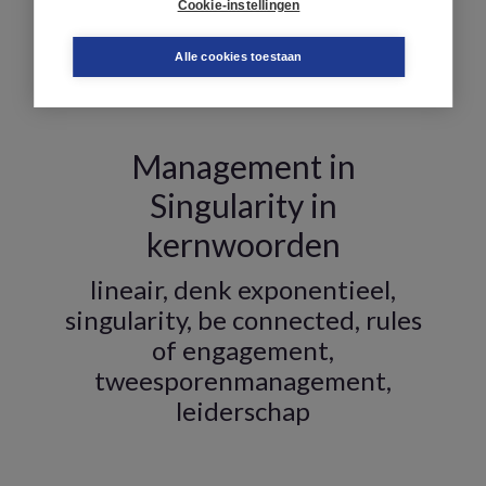
Cookie-instellingen
Alle cookies toestaan
Primaire
Management in
Sidebar
Singularity in
kernwoorden
lineair, denk exponentieel,
singularity, be connected, rules
of engagement,
tweesporenmanagement,
leiderschap