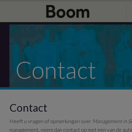
Door
Spring
naar
naar
de
de
hoofd
eerste
inhoud
sidebar
Contact
Contact
Heeft u vragen of opmerkingen over
Management in Si
management, neem dan contact op met een van de aute