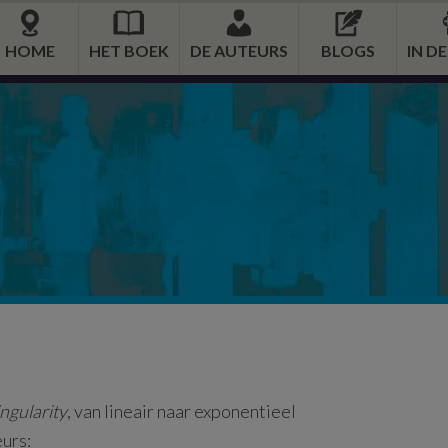
HOME
HET BOEK
DE AUTEURS
BLOGS
IN D
ngularity
, van lineair naar exponentieel
urs: