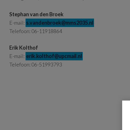
Stephan van den Broek
E-mail:
s.vandenbroek@mms2035.nl
Telefoon: 06-11918864
Erik Kolthof
E-mail:
erik.kolthof@upcmail.nl
Telefoon: 06-51993793